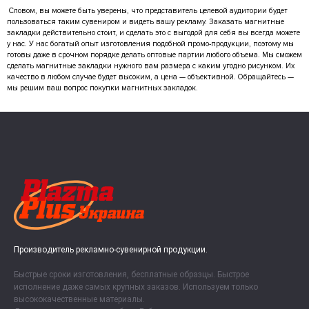
Словом, вы можете быть уверены, что представитель целевой аудитории будет
пользоваться таким сувениром и видеть вашу рекламу. Заказать магнитные
закладки действительно стоит, и сделать это с выгодой для себя вы всегда можете
у нас. У нас богатый опыт изготовления подобной промо-продукции, поэтому мы
готовы даже в срочном порядке делать оптовые партии любого объема. Мы сможем
сделать магнитные закладки нужного вам размера с каким угодно рисунком. Их
качество в любом случае будет высоким, а цена — объективной. Обращайтесь —
мы решим ваш вопрос покупки магнитных закладок.
Производитель рекламно-сувенирной продукции.
Быстрые сроки изготовления, бесплатные образцы. Быстрое
исполнение даже самых крупных заказов. Используем только
высококачественные материалы.