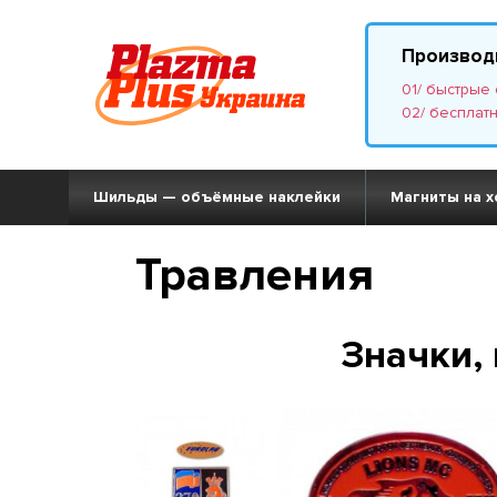
Производ
01/ быстрые
02/ бесплат
Шильды — объёмные наклейки
Магниты на х
Травления
Значки,