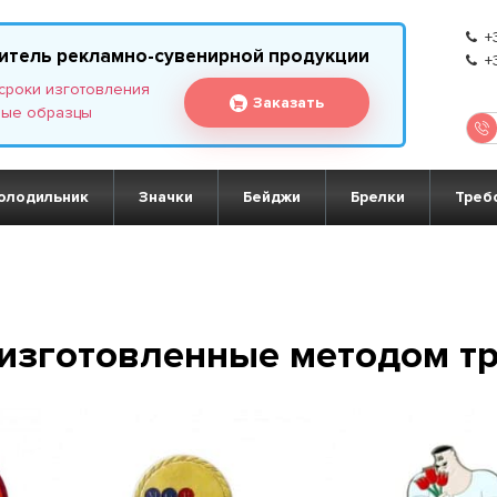
+3
итель рекламно-сувенирной продукции
+3
 сроки изготовления
Заказать
ные образцы
олодильник
Значки
Бейджи
Брелки
Треб
 изготовленные методом т