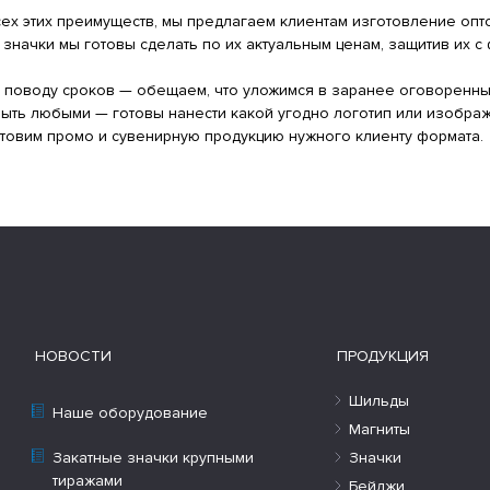
ех этих преимуществ, мы предлагаем клиентам изготовление опт
значки мы готовы сделать по их актуальным ценам, защитив их с
 поводу сроков — обещаем, что уложимся в заранее оговоренны
быть любыми — готовы нанести какой угодно логотип или изобра
товим промо и сувенирную продукцию нужного клиенту формата.
НОВОСТИ
ПРОДУКЦИЯ
Шильды
Наше оборудование
Магниты
Закатные значки крупными
Значки
тиражами
Бейджи